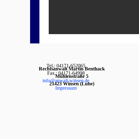
Tel.: 04171-652065
Rechtsanwalt Martin Benthack
Fax.: 04171-64998
Mühlenstraße 5
info@anwalt-winsen.de
21423 Winsen (Luhe)
Impressum
Zurück zum Seiteninhalt